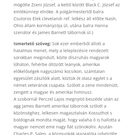
mögötte Zseni József, a kettő között Black C. József az
emlékünnep elnöke. A polgármestertől balra
Csutoros Elek clevelandi ref. lelkész áll előtte Nash,
Ohio állam kormányzója ül, utána balra Hanna
szenátor és James Barnett tábornok ül.)
Ismertető szöveg:
Sok ezer emberből állott a
hatalmas menet, mely a leleplezésre rendezett
sorokban megindult, közte díszruhás magyarok
lóháton, fehérbe öltözött leányok, amerikai
előkelőségek nagyszámú kocsikon, számtalan
egyesület zászlóik alatt, köztük öt olasz egylet s a
német veteránok csapata. Szólott a zene mindenütt,
zengett a magyar és amerikai himnusz.
A szobornál Perczel Lajos megnyitó beszéde után az
agg James Barnett amerikai tábornok szólott a
közönséghez, lelkesen magasztalván Kossuthot s
boldognak mondta magát, hogy valaha ő is hallotta a
magyar nemzet eme nagy fiát szónokolni. Azután
Charles P. Salen, a közmunkák igazgatója üdvözölte