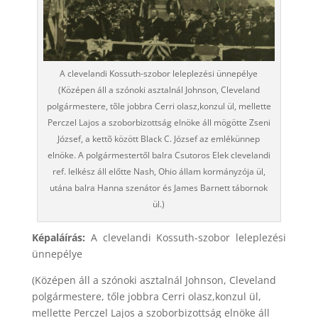
A clevelandi Kossuth-szobor leleplezési ünnepélye
(Középen áll a szónoki asztalnál Johnson, Cleveland
polgármestere, tõle jobbra Cerri olasz,konzul ül, mellette
Perczel Lajos a szoborbizottság elnöke áll mögötte Zseni
József, a kettõ között Black C. József az emlékünnep
elnöke. A polgármestertől balra Csutoros Elek clevelandi
ref. lelkész áll előtte Nash, Ohio állam kormányzója ül,
utána balra Hanna szenátor és James Barnett tábornok
ül.)
Képaláírás:
A clevelandi Kossuth-szobor leleplezési
ünnepélye
(Középen áll a szónoki asztalnál Johnson, Cleveland
polgármestere, tőle jobbra Cerri olasz,konzul ül,
mellette Perczel Lajos a szoborbizottság elnöke áll