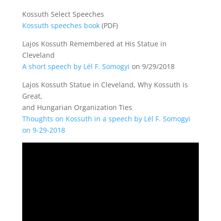
Kossuth Select Speeches
Kossuth speeches book
(PDF)
Lajos Kossuth Remembered at His Statue in
Cleveland
A short speech by Lél F. Somogyi
on 9/29/2018
Lajos Kossuth Statue in Cleveland, Why Kossuth is
Great,
and Hungarian Organization Ties
Thoughts on Kossuth in a speech by Lél F. Somogyi
on 9-29-2018