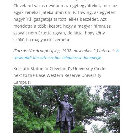
Cleveland város nevében az egybegyűlteket, mire az
egyik zenekar játéka után Ch. F. Thwing, az egyetem
nagyhírű igazgatója tartott lelkes beszédet. Azt
mondotta a többi között, hogy a magyar himnusz
szavait nem értette ugyan, de látta, hogy köny
szökött a magyarok szemébe.
(Forrás: Vasárnapi Ujság, 1902. november 2.) Internet:
A
clevelandi Kossuth-szobor leleplezési ünnepélye
Kossuth Statue in Cleveland’s University Circle
next to the Case Western Reserve University
Campus: