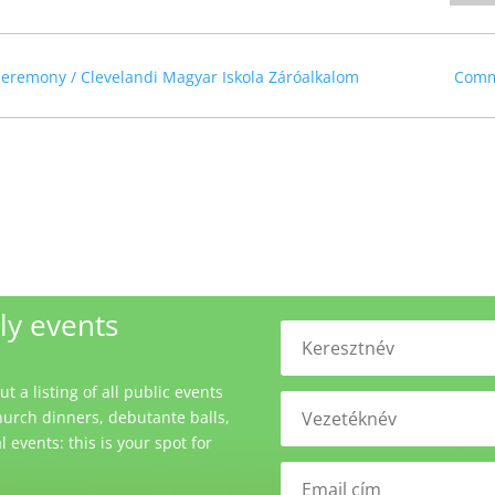
eremony / Clevelandi Magyar Iskola Záróalkalom
Comm
ly events
 a listing of all public events
urch dinners, debutante balls,
events: this is your spot for