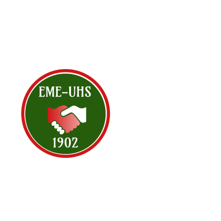
<< All Events
Hungarian Irishtow
május 20, 2025 @ 18:00
-
21:00
EDT
The
Hungarian Irishtown Bend
May, the 20th at 6:00 P.M. at St
proposed park will be discussed.
St. Emeric Church