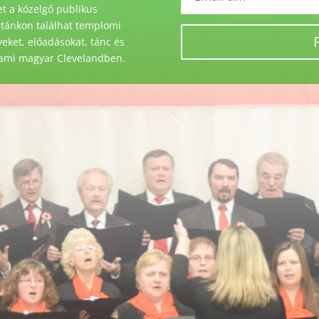
t a közelgő publikus
stánkon találhat templomi
ket, előadásokat, tánc és
 ami magyar Clevelandben.