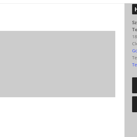
Sz
T
18
Cl
Go
Te
Te