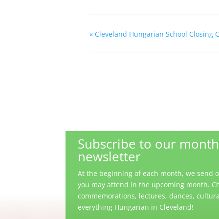
«
Cleveland Hungarian School Closing C
Subscribe to our month
newsletter
At the beginning of each month, we send out
you may attend in the upcoming month. Ch
commemorations, lectures, dances, cultural 
everything Hungarian in Cleveland!