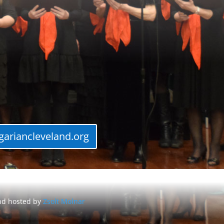
ariancleveland.org
nd hosted by
Zsolt Molnar