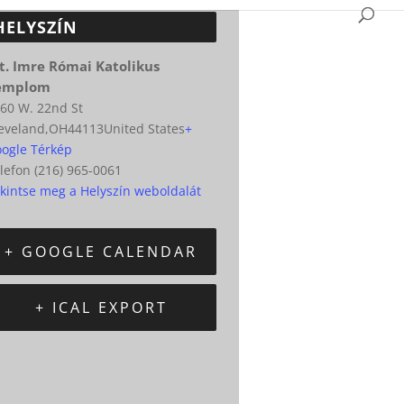
HELYSZÍN
t. Imre Római Katolikus
emplom
60 W. 22nd St
eveland
,
OH
44113
United States
+
ogle Térkép
lefon
(216) 965-0061
kintse meg a Helyszín weboldalát
+ GOOGLE CALENDAR
+ ICAL EXPORT