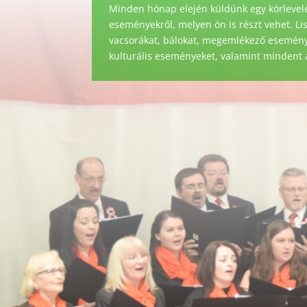
Minden hónap elején küldünk egy körlevele
eseményekről, melyen ön is részt vehet. Li
vacsorákat, bálokat, megemlékező eseménye
kulturális eseményeket, valamint mindent