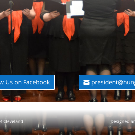
ow Us on Facebook
president@hung
of Cleveland
Designed a