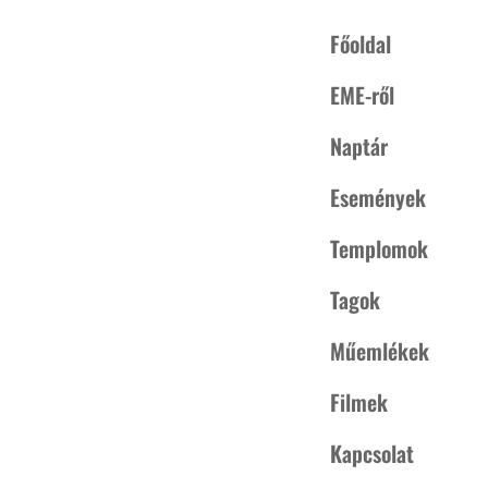
Főoldal
EME-ről
Naptár
Események
Templomok
EZ AZ ESEMÉNY ELMÚLT.
Tagok
Műemlékek
RÉSZLETEK
Filmek
átum:
május 20, 2025
őpont:
Kapcsolat
:00 - 21:00
EDT