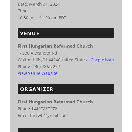
Date:
March 31, 2024
Time:
10:30 am - 11:00 am
EDT
VENUE
First Hungarian Reformed Church
14530 Alexander Rd
Walton Hills
,
OH
44146
United States
+ Google Map
Phone
(440) 786-7272
View Venue Website
ORGANIZER
First Hungarian Reformed Church
Phone
14407867272
Email
fhrcwh@gmail.com