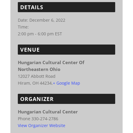
DETAILS
Date:
December 6, 2022
Time:
2:00 pm - 6:00 pm
EST
VENUE
Hungarian Cultural Center Of
Northeastern Ohio
12027 Abbott Road
Hiram, OH 44234
,
+ Google Map
ORGANIZER
Hungarian Cultural Center
Phone
330-274-2786
View Organizer Website