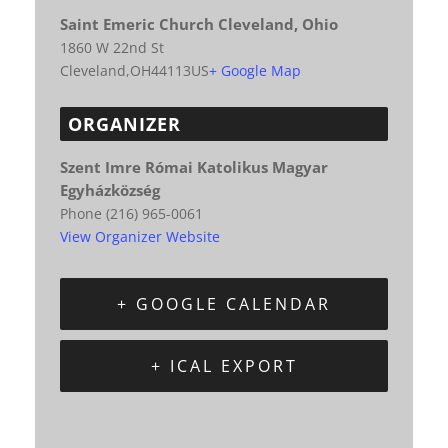
Saint Emeric Church Cleveland, Ohio
1860 W 22nd St
Cleveland
,
OH
44113
US
+ Google Map
ORGANIZER
Szent Imre Római Katolikus Magyar
Egyházközség
Phone
(216) 965-0061
View Organizer Website
+ GOOGLE CALENDAR
+ ICAL EXPORT