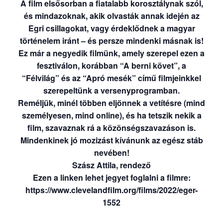
A film elsősorban a fiatalabb korosztálynak szól,
és mindazoknak, akik olvasták annak idején az
Egri csillagokat, vagy érdeklődnek a magyar
történelem iránt – és persze mindenki másnak is!
Ez már a negyedik filmünk, amely szerepel ezen a
fesztiválon, korábban “A berni követ”,
a
“Félvilág” és az “Apró mesék” című filmjeinkkel
szerepeltünk a versenyprogramban.
Reméljük, minél többen eljönnek a vetítésre (mind
személyesen, mind online), és ha tetszik nekik a
film, szavaznak rá a közönségszavazáson is.
Mindenkinek jó mozizást kívánunk az egész stáb
nevében!
Szász Attila, rendező
Ezen a linken lehet jegyet foglalni a filmre:
https://www.clevelandfilm.org/films/2022/eger-
1552