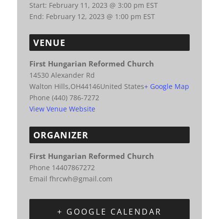
Start:
February 11, 2023 @ 3:00 pm
EST
End:
February 12, 2023 @ 1:00 pm
EST
VENUE
First Hungarian Reformed Church
14530 Alexander Rd
Walton Hills
,
OH
44146
United States
+ Google Map
Phone
(440) 786-7272
View Venue Website
ORGANIZER
First Hungarian Reformed Church
Phone
14407867272
Email
fhrcwh@gmail.com
+ GOOGLE CALENDAR