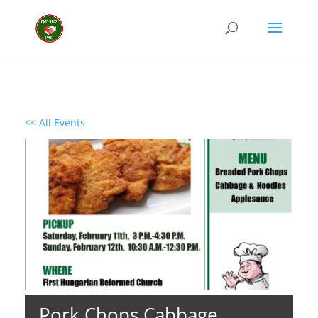
<< All Events
Pork Chops Cabbage