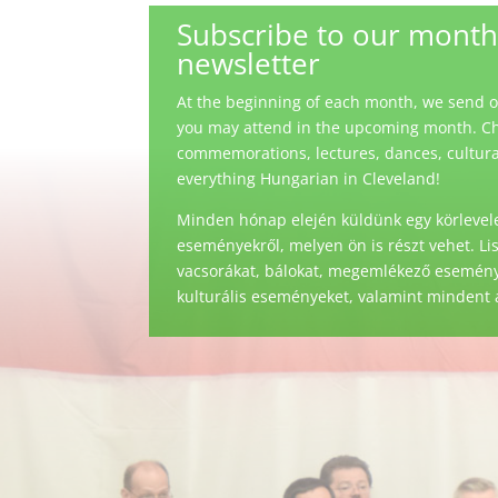
Subscribe to our month
newsletter
At the beginning of each month, we send out
you may attend in the upcoming month. Ch
commemorations, lectures, dances, cultural 
everything Hungarian in Cleveland!
Minden hónap elején küldünk egy körlevele
eseményekről, melyen ön is részt vehet. Li
vacsorákat, bálokat, megemlékező eseménye
kulturális eseményeket, valamint mindent