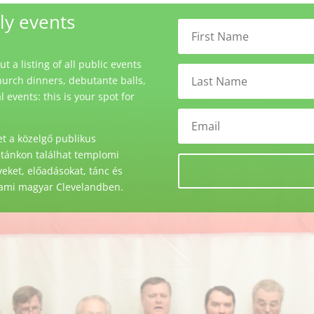
ly events
 a listing of all public events
urch dinners, debutante balls,
events: this is your spot for
t a közelgő publikus
stánkon találhat templomi
ket, előadásokat, tánc és
 ami magyar Clevelandben.