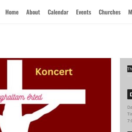
Home
About
Calendar
Events
Churches
M
Th
Da
Ti
7: