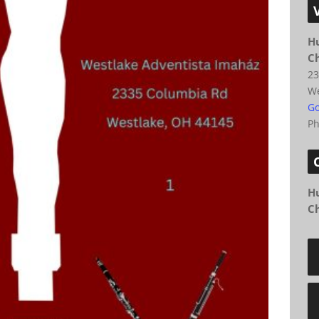
H
C
23
We
Go
P
H
C