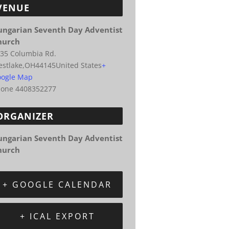
VENUE
ungarian Seventh Day Adventist
hurch
35 Columbia Rd.
stlake
,
OH
44145
United States
+
ogle Map
hone
4408352277
ORGANIZER
ungarian Seventh Day Adventist
hurch
+ GOOGLE CALENDAR
+ ICAL EXPORT