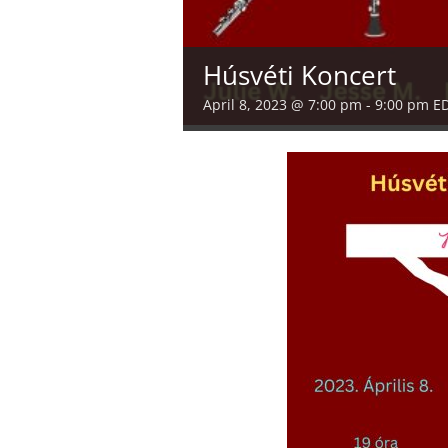
Húsvéti Koncert
April 8, 2023 @ 7:00 pm
-
9:00 pm
E