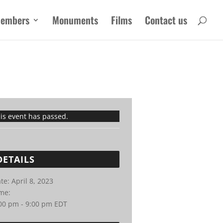
embers
Monuments
Films
Contact us
is event has passed.
DETAILS
te:
April 8, 2023
me:
00 pm - 9:00 pm
EDT