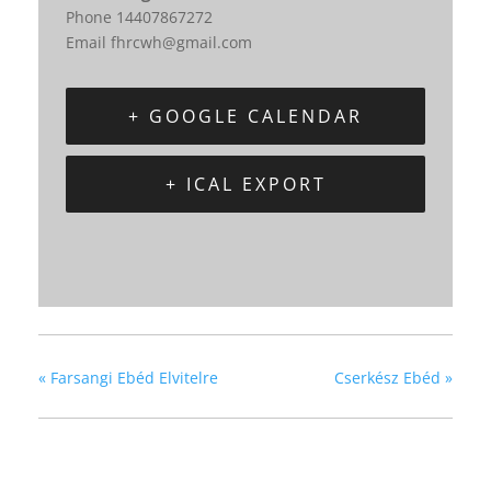
Phone
14407867272
Email
fhrcwh@gmail.com
+ GOOGLE CALENDAR
+ ICAL EXPORT
«
Farsangi Ebéd Elvitelre
Cserkész Ebéd
»