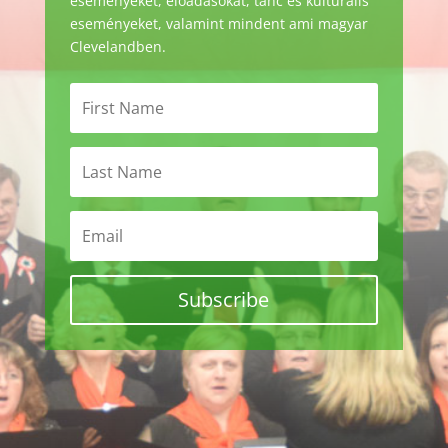
eseményeket, előadásokat, tánc és kulturális
eseményeket, valamint mindent ami magyar
Clevelandben.
Subscribe