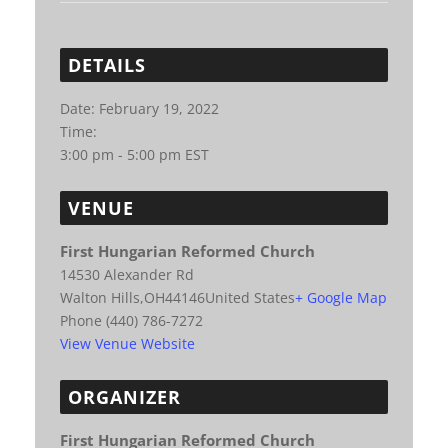
DETAILS
Date:
February 19, 2022
Time:
3:00 pm - 5:00 pm
EST
VENUE
First Hungarian Reformed Church
14530 Alexander Rd
Walton Hills
,
OH
44146
United States
+ Google Map
Phone
(440) 786-7272
View Venue Website
ORGANIZER
First Hungarian Reformed Church