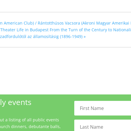
n American Club) / Rántotthúsos Vacsora (Akroni Magyar Amerikai 
eater Life in Budapest From the Turn of the Century to Nationali
zadfordulótól az államosításig (1896-1949)
»
ly events
 a listing of all public events
urch dinners, debutante balls,