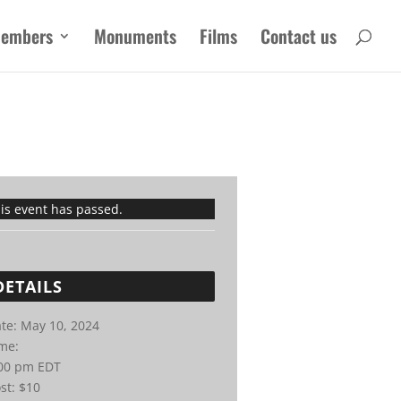
embers
Monuments
Films
Contact us
is event has passed.
DETAILS
te:
May 10, 2024
me:
:00 pm
EDT
st:
$10