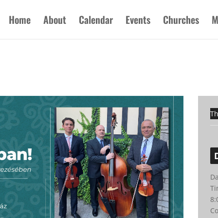
Home
About
Calendar
Events
Churches
M
Th
Da
Ti
8
Co