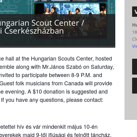
ungarian Scout Center /
H
di Cserkészházban
18
Cl
Vi
nce hall at the Hungarian Scouts Center, hosted
emble along with Mr.János Szabó on Saturday,
invited to participate between 8-9 P.M. and
Guest folk musicians from Canada will provide
the evening. A $10 donation is suggested and
. If you have any questions, please contact:
tettel hív és vár mindenkit május 10-én
yerekek majd 9-től ifjúsági és felnőtt táncház.