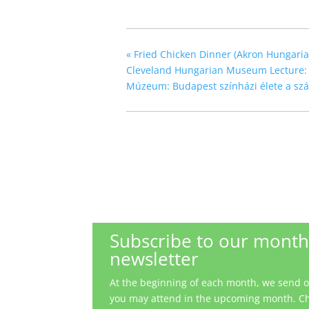
«
Fried Chicken Dinner (Akron Hungaria
Cleveland Hungarian Museum Lecture: Th
Múzeum: Budapest színházi élete a szá
Subscribe to our month
newsletter
At the beginning of each month, we send out
you may attend in the upcoming month. Ch