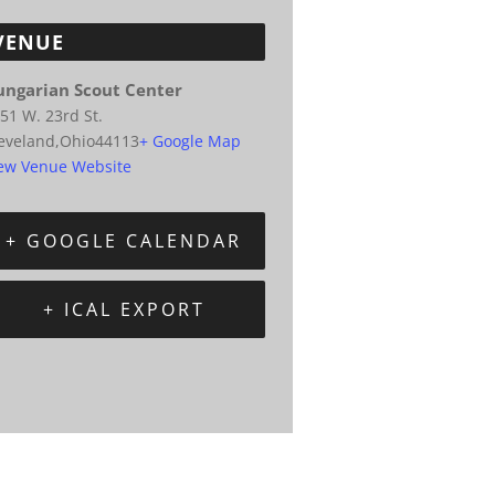
VENUE
ungarian Scout Center
51 W. 23rd St.
eveland
,
Ohio
44113
+ Google Map
ew Venue Website
+ GOOGLE CALENDAR
+ ICAL EXPORT