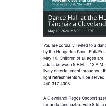
Dance Hall at the H
Táncház a Clevelan
May 10, 2024 @ 8:00 pm
EDT
You are cordially invited to a da
by the Hungarian Scout Folk Ens
May 10. Children of all ages are 
adults between 9 P.M. – 12 A.M. 
lively entertainment throughout 
light refreshments will be served
440-317-4008.
A Clevelandi Regös Csoport szere
tartandó táncházba. Este 8-tól a g