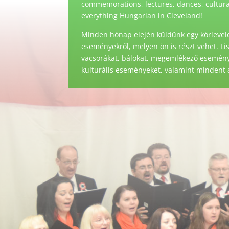
commemorations, lectures, dances, cultural 
everything Hungarian in Cleveland!
Minden hónap elején küldünk egy körlevele
eseményekről, melyen ön is részt vehet. Li
vacsorákat, bálokat, megemlékező eseménye
kulturális eseményeket, valamint mindent