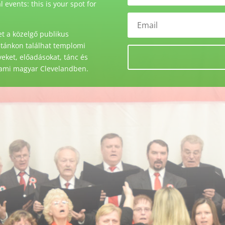
events: this is your spot for
t a közelgő publikus
stánkon találhat templomi
ket, előadásokat, tánc és
 ami magyar Clevelandben.