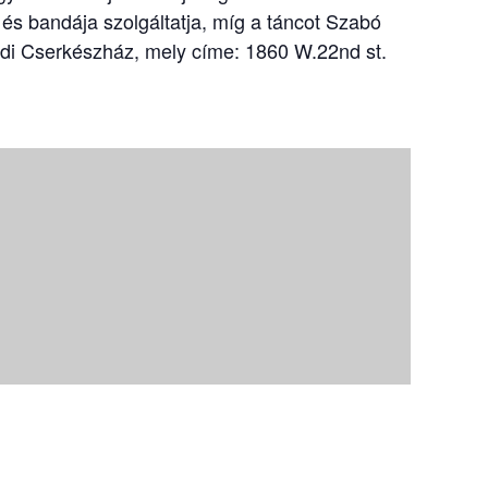
 és bandája szolgáltatja, míg a táncot Szabó
ndi Cserkészház, mely címe: 1860 W.22nd st.