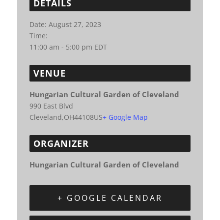
DETAILS
Date:
August 27, 2023
Time:
11:00 am - 5:00 pm
EDT
VENUE
Hungarian Cultural Garden of Cleveland
990 East Blvd
Cleveland
,
OH
44108
US
+ Google Map
ORGANIZER
Hungarian Cultural Garden of Cleveland
+ GOOGLE CALENDAR