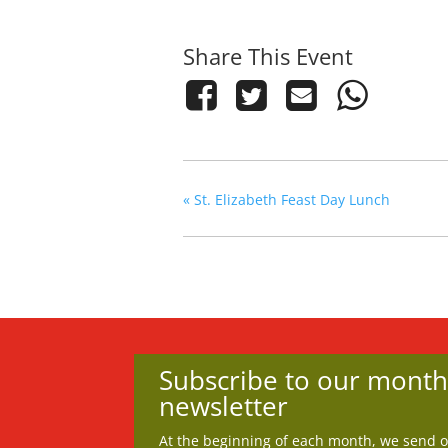
Share This Event
«
St. Elizabeth Feast Day Lunch
Subscribe to our month
newsletter
At the beginning of each month, we send out