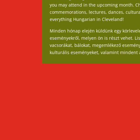
you may attend in the upcoming month. Ch
commemorations, lectures, dances, cultural 
everything Hungarian in Cleveland!
Minden hónap elején küldünk egy körlevele
eseményekről, melyen ön is részt vehet. Li
vacsorákat, bálokat, megemlékező eseménye
kulturális eseményeket, valamint mindent