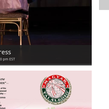
ress
00 pm
EST