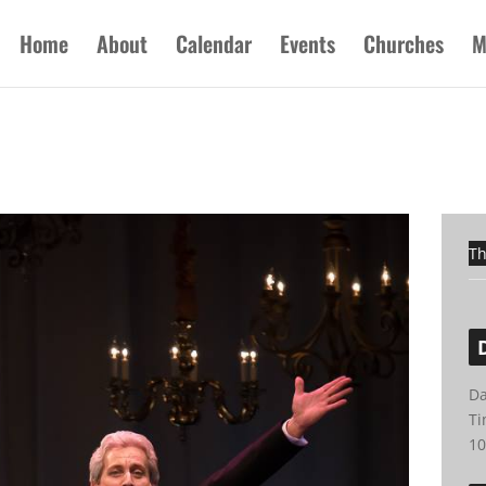
Home
About
Calendar
Events
Churches
M
Th
Da
Ti
10