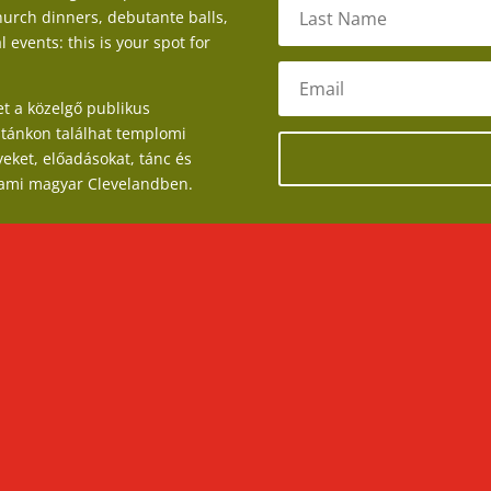
urch dinners, debutante balls,
events: this is your spot for
t a közelgő publikus
stánkon találhat templomi
ket, előadásokat, tánc és
 ami magyar Clevelandben.