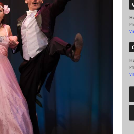
H
P
Vi
H
P
Vi