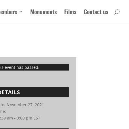
embers
Monuments
Films
Contact us
is event has passed.
DETAILS
te:
November 27, 2021
me:
:30 am - 9:00 pm
EST