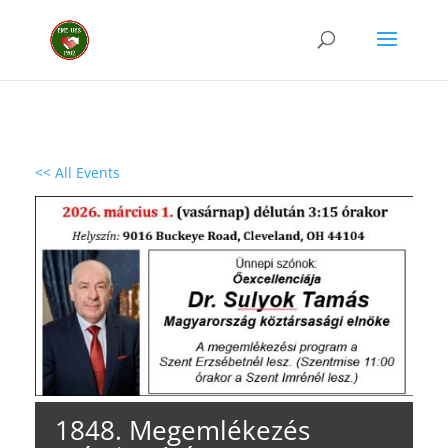
<< All Events
1848. Megemlékezés