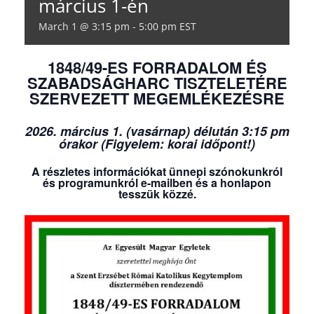
március 1-én
March 1 @ 3:15 pm
-
5:00 pm
EST
1848/49-ES FORRADALOM ÉS
SZABADSÁGHARC TISZTELETÉRE
SZERVEZETT MEGEMLÉKEZÉSRE
2026. március 1. (vasárnap) délután 3:15 pm
órakor (Figyelem: korai időpont!)
A részletes információkat ünnepi szónokunkról
és programunkról e-mailben és a honlapon
tesszük közzé.