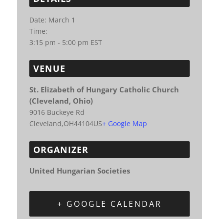
Date:
March 1
Time:
3:15 pm - 5:00 pm
EST
VENUE
St. Elizabeth of Hungary Catholic Church
(Cleveland, Ohio)
9016 Buckeye Rd
Cleveland
,
OH
44104
US
+ Google Map
ORGANIZER
United Hungarian Societies
+ GOOGLE CALENDAR