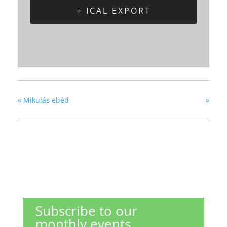
+ ICAL EXPORT
«
Mikulás ebéd
»
Subscribe to our
monthly events