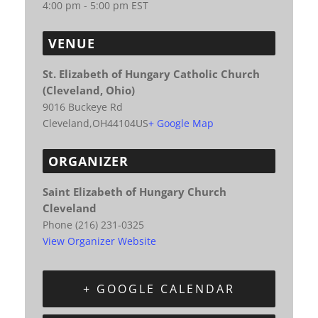
4:00 pm - 5:00 pm
EST
VENUE
St. Elizabeth of Hungary Catholic Church
(Cleveland, Ohio)
9016 Buckeye Rd
Cleveland
,
OH
44104
US
+ Google Map
ORGANIZER
Saint Elizabeth of Hungary Church
Cleveland
Phone
(216) 231-0325
View Organizer Website
+ GOOGLE CALENDAR